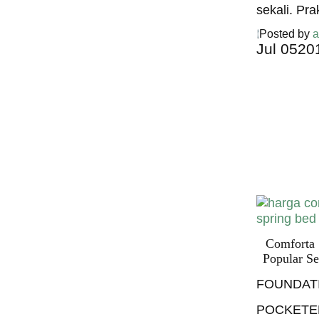
sekali. Pra
Posted by
a
Jul
05
20
Harga C
Spring 
Harga Comf
Bed PALI
INDONESI
Comforta
Popular Se
FOUNDAT
POCKETE