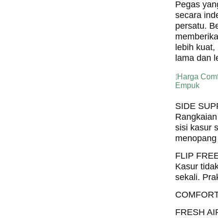
Pegas yan
secara ind
persatu. B
memberika
lebih kuat,
lama dan le
Harga Comf
Empuk
SIDE SU
Rangkaian 
sisi kasur 
menopang 
FLIP FRE
Kasur tidak
sekali. Pra
COMFORT
FRESH A