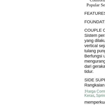
Comforta
Popular Se
FEATURE
FOUNDAT
COUPLE 
Sistem per
yang dilak
vertical se
tulang pun
Berfungsi 
mengurang
dari gerak
tidur.
SIDE SU
Rangkaian
Harga Comf
Keras
,
Spri
memperkuat