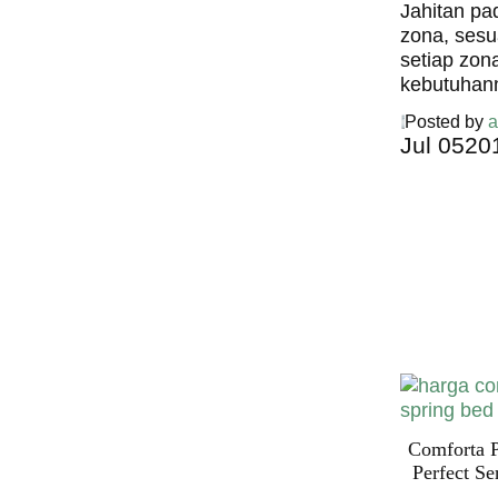
Jahitan pa
zona, sesu
setiap zon
kebutuhan
Posted by
a
Jul
05
20
Harga C
Spring 
Harga Comf
Bed PALI
INDONESI
Comforta P
Perfect Se