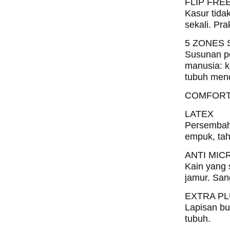
FLIP FRE
Kasur tidak
sekali. Pra
5 ZONES
Susunan p
manusia: k
tubuh mend
COMFORT
LATEX
Persembaha
empuk, tah
ANTI MIC
Kain yang 
jamur. San
EXTRA P
Lapisan b
tubuh.