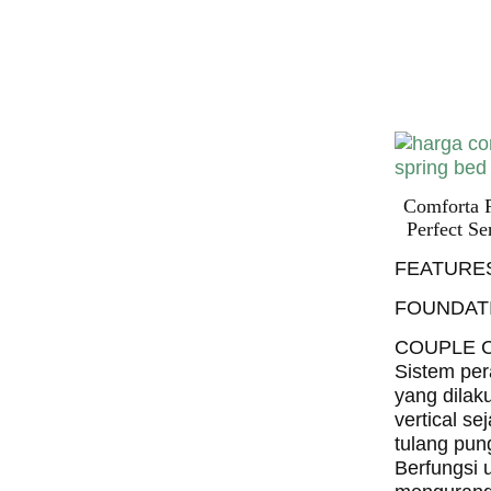
Spring 
Harga Comf
Bed PALI
INDONESI
Comforta 
Perfect Se
FEATURE
FOUNDAT
COUPLE 
Sistem per
yang dilak
vertical se
tulang pun
Berfungsi 