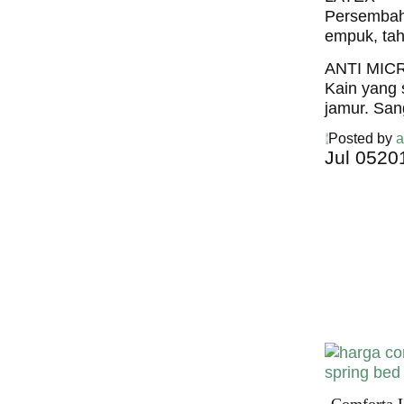
Persembaha
empuk, tah
ANTI MIC
Kain yang 
jamur. San
Posted by
a
Jul
05
20
Harga C
Spring 
Harga Comf
Bed PALI
INDONESI