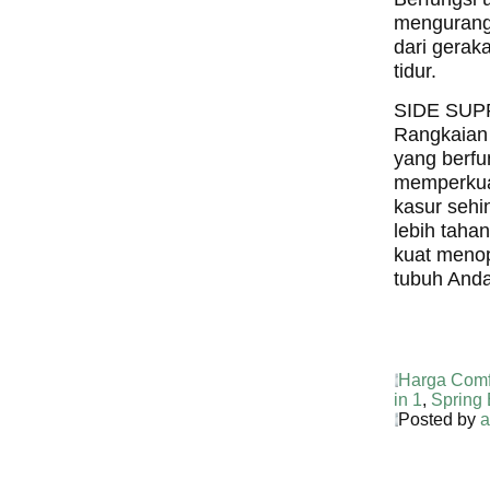
mengurang
dari gerak
tidur.
SIDE SU
Rangkaian
yang berfu
memperkuat
kasur sehi
lebih taha
kuat meno
tubuh Anda
Harga Comf
in 1
,
Spring
Posted by
a
Harga C