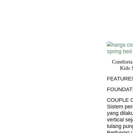
Harga C
Spring 
Harga Comf
Bed PALI
INDONESI
Comforta
Kids 
FEATURE
FOUNDAT
COUPLE 
Sistem per
yang dilak
vertical se
tulang pun
Berfungsi 