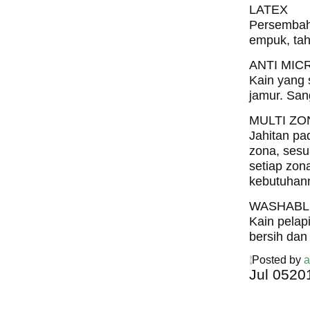
LATEX
Persembaha
empuk, tah
ANTI MIC
Kain yang 
jamur. San
MULTI ZO
Jahitan pa
zona, sesu
setiap zon
kebutuhan
WASHABL
Kain pelap
bersih dan
Posted by
a
Jul
05
20