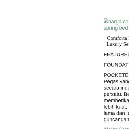
Bed PALI
INDONESI
Comforta 
Luxury Se
FEATURE
FOUNDAT
POCKETE
Pegas yan
secara ind
persatu. B
memberika
lebih kuat,
lama dan le
guncangan