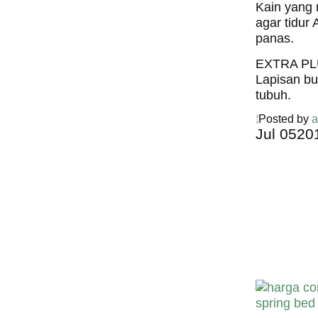
Kain yang 
agar tidur 
panas.
EXTRA P
Lapisan b
tubuh.
Posted by
a
Jul
05
20
Harga C
Spring 
Harga Comf
Bed PALI
INDONESI