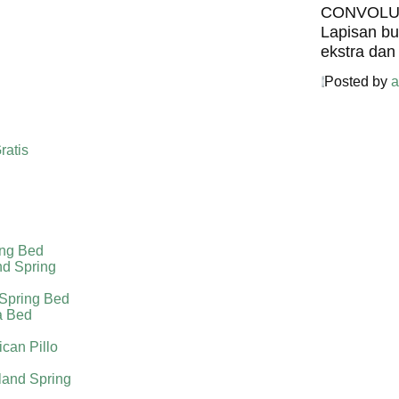
CONVOLU
Lapisan b
ekstra dan
Posted by
a
ratis
ing Bed
nd Spring
 Spring Bed
a Bed
can Pillo
land Spring