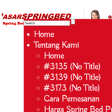
HARGA SPRING BED TERMURAH DI INDONESIA.Ketemu Harg
| Jual Spring Bed | Central – Elite – King Koil – Serta – Lady
Bed Jakarta Tangerang Bekasi Surabaya Bandung Medan Ba
Home
Tentang Kami
Home
#3135 (no Title)
#3139 (no Title)
#3173 (no Title)
Cara Pemesanan
Harga Spring Bed 