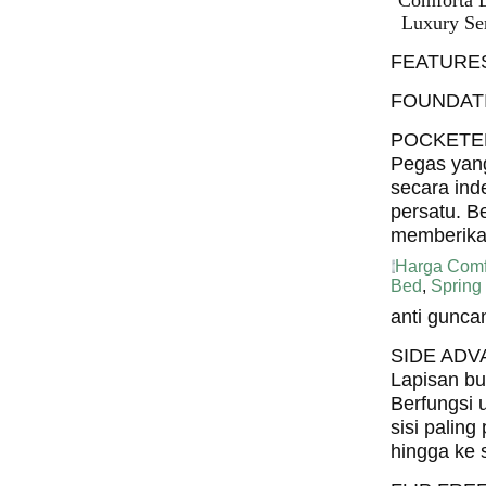
Comforta 
Luxury Se
FEATURE
FOUNDAT
POCKETE
Pegas yan
secara ind
persatu. B
memberika
Harga Comf
Bed
,
Spring
anti gunca
SIDE AD
Lapisan bus
Berfungsi
sisi palin
hingga ke s