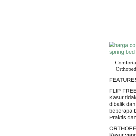
Spring 
Harga Comf
Bed PALI
INDONESI
Comforta
Orthoped
FEATURE
FLIP FRE
Kasur tidak
dibalik dan
beberapa b
Praktis da
ORTHOPE
Kasur yang