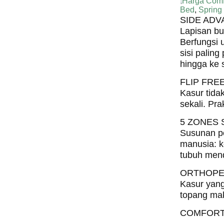
Harga Comf
Bed
,
Spring
SIDE AD
Lapisan bus
Berfungsi
sisi palin
hingga ke s
FLIP FRE
Kasur tidak
sekali. Pra
5 ZONES
Susunan p
manusia: k
tubuh mend
ORTHOPE
Kasur yang
topang mak
COMFORT