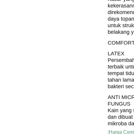
kekerasan
direkomen
daya topa
untuk struk
belakang y
COMFORT
LATEX
Persembah
terbaik unt
tempat tid
tahan lama
bakteri se
ANTI MIC
FUNGUS
Kain yang 
dan dibuat
mikroba da
Harga Comf