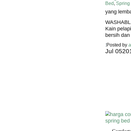
Bed
,
Spring
yang lemb
WASHABL
Kain pelap
bersih dan
Posted by
a
Jul
05
20
Harga C
Spring 
Harga Comf
Bed PALI
INDONESI