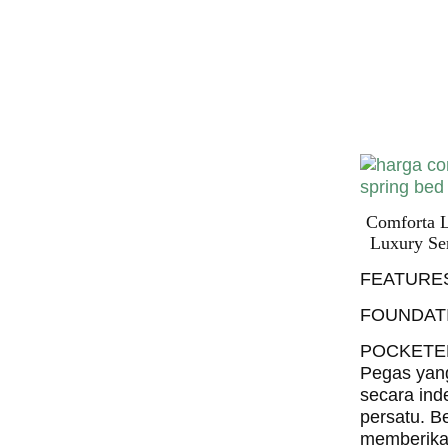
Harga C
Spring 
Harga Comf
Bed PALI
INDONESI
Comforta 
Luxury Se
FEATURE
FOUNDAT
POCKETE
Pegas yan
secara ind
persatu. B
memberika