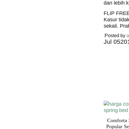
dan lebih 
FLIP FRE
Kasur tidak
sekali. Pra
Posted by
a
Jul
05
20
Harga C
Spring 
Harga Comf
Bed PALI
INDONESI
Comforta 
Popular Se