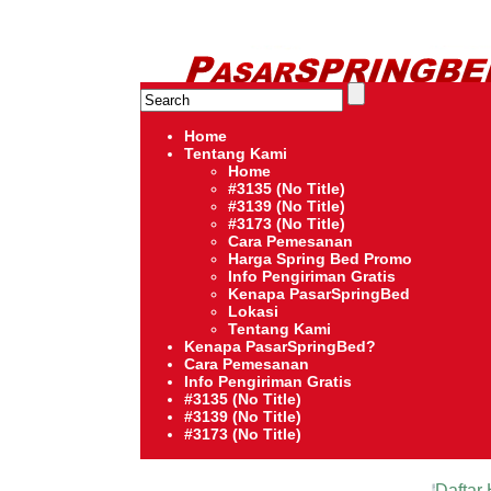
HARGA SPRING BED TERMURAH DI INDONESIA.Ketemu Harga 
Serta – Lady Americana – Therapedic – Spring Air – Comfo
Home
Tentang Kami
Home
#3135 (no Title)
#3139 (no Title)
#3173 (no Title)
Cara Pemesanan
Harga Spring Bed Promo
Info Pengiriman Gratis
Kenapa PasarSpringBed
Lokasi
Tentang Kami
Kenapa PasarSpringBed?
Cara Pemesanan
Info Pengiriman Gratis
#3135 (no Title)
#3139 (no Title)
#3173 (no Title)
Daftar