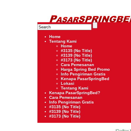
HARGA SPRING BED TERMURAH DI INDONESIA.Ketemu Harga 
Serta – Lady Americana – Therapedic – Spring Air – Comfo
Home
Tentang Kami
Home
#3135 (no Title)
#3139 (no Title)
#3173 (no Title)
Cara Pemesanan
Harga Spring Bed Promo
Info Pengiriman Gratis
Kenapa PasarSpringBed
Lokasi
Tentang Kami
Kenapa PasarSpringBed?
Cara Pemesanan
Info Pengiriman Gratis
#3135 (no Title)
#3139 (no Title)
#3173 (no Title)