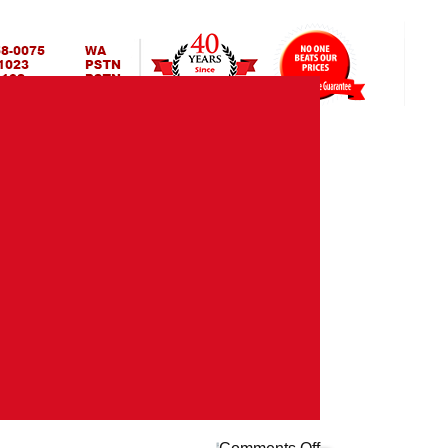
gBed | Jual Spring Bed | Central – Elite – King Koil –
RING BED TERMURAH DI
 Surabaya Bandung Medan Bali Yogyakarta | Toko Agen Spring
INDONESIA
on