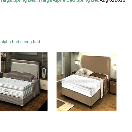
 Harga Spring Bed
,
Harga Alpha Bed Spring Bed
Aug
02
2016
a Bed Spring Bed
Bed Spring Bed TERMURAH Di Indonesia-Kasur Alpha Bed-Jual Alpha Bed-Alpha Bed Online-Alpha Bed Mur
epok Bogor Bekasi Surabaya Bandung Medan Semarang Palembang Makassar