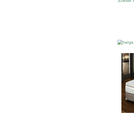
Daftar
Harga Alph
Harga Alpha 
Tangerang D