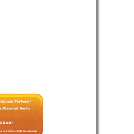
Toko
Agen
Alpha
Bed-
Alpha
Bed
Jakarta
Tangerang
Depok
Bogor
Bekasi
Surabaya
Bandung
Medan
Semarang
Palembang
Makassar