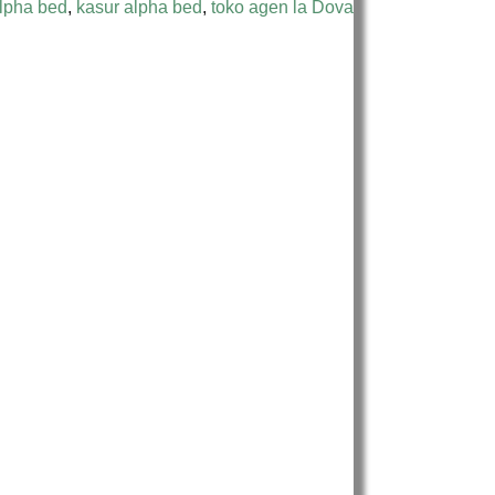
alpha bed
,
kasur alpha bed
,
toko agen la Dova