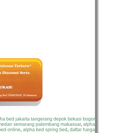
ha bed jakarta tangerang depok bekasi bogor
medan semarang palembang makassar
,
alpha
bed online
,
alpha bed spring bed
,
daftar harga