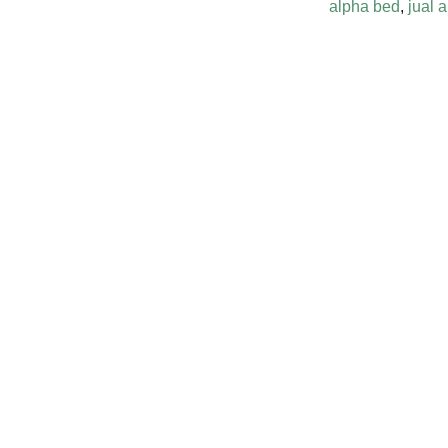
alpha bed
,
jual 