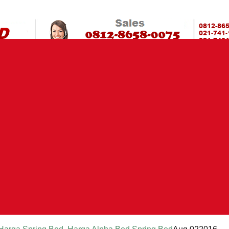
Murah?Kami beri harga yang jauh LEBIH MURAH!| PasarSprin
HARGA SP
rta | Spring Bed Murah | Spring Bed Jakarta Tangerang Bekasi
Bed | Kasur Murah | Ranjang Murah