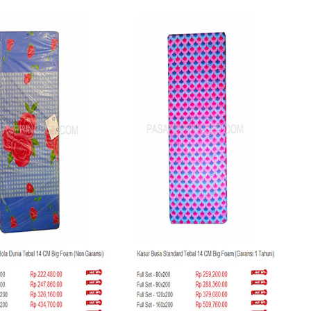
jual
kasur
busa
big
foam,harga
kasur
busa
big
foam,kasur
busa
big
foam
murah,toko
kasur
busa
big
foam,beli
kasur
busa
big
foam,agen
kasur
busa
big
foam,daftar