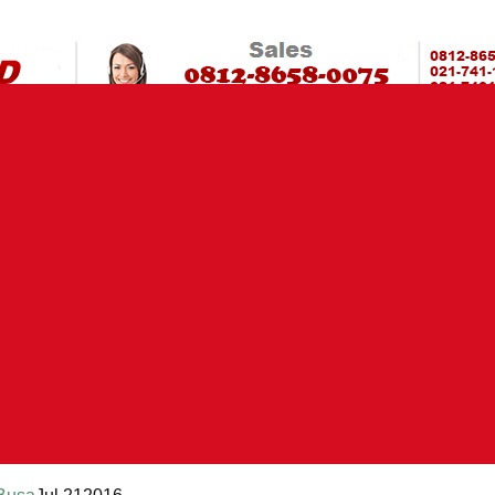
Murah?Kami beri harga yang jauh LEBIH MURAH!| PasarSprin
HARGA SP
rta | Spring Bed Murah | Spring Bed Jakarta Tangerang Bekasi
Bed | Kasur Murah | Ranjang Murah