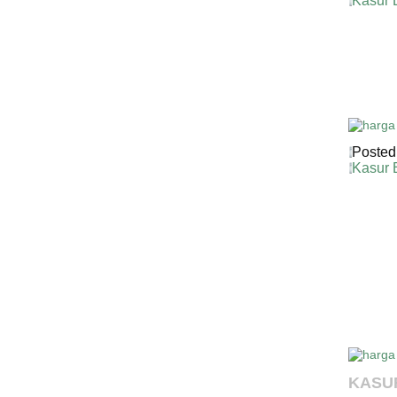
Kasur 
harga sprin
jual kas
busa,roy
Posted
Kasur 
harga
kasur
Harga Sp
foam,kas
busa big
busa bol
dunia,ag
dunia,mi
KASUR