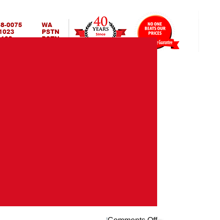
gBed | Jual Spring Bed | Central – Elite – King Koil –
RING BED TERMURAH DI
 Surabaya Bandung Medan Bali Yogyakarta | Toko Agen Spring
INDONESIA
on