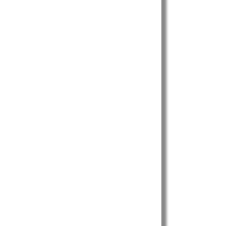
busa,royal
foam,inoac,euro
foam,bigfoam,big
foam,bola
dunia,milano,kum
busa
online