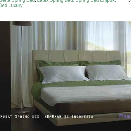
Serta Spring Bed
,
Latex Spring Bed
,
Spring Bed Empuk
,
J
Bed Luxury
erta Spring Bed TERMURAH Di INDONESIA