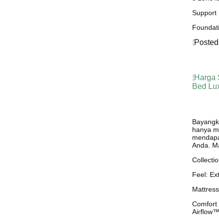
Support 
Foundati
Posted
Harga S
Harga 
Bed Lu
Bayangka
hanya m
mendapat
Anda. M
Collecti
Feel: Ex
Mattress
Comfort 
Airflow™