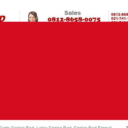
Murah?Kami beri harga yang jauh LEBIH MURAH!| PasarSprin
HARGA SP
rta | Spring Bed Murah | Spring Bed Jakarta Tangerang Bekasi
Bed | Kasur Murah | Ranjang Murah