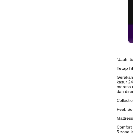
“Jauh, t
Tetap fi
Gerakan 
kasur 24
merasa 
dan dire
Collecti
Feel: Sof
Mattress
Comfort 
5 zone l