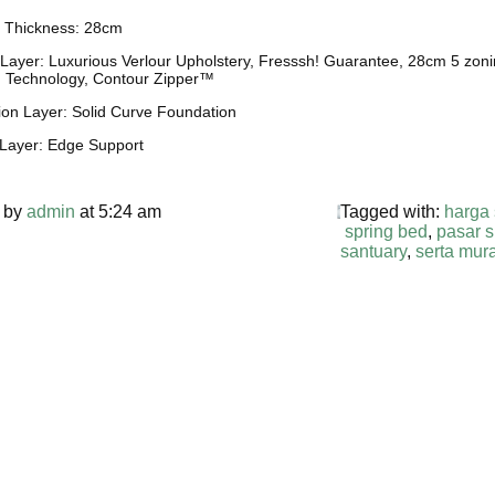
 Thickness: 28cm
Layer: Luxurious Verlour Upholstery, Fresssh! Guarantee, 28cm 5 zonin
 Technology, Contour Zipper™
on Layer: Solid Curve Foundation
Layer: Edge Support
 by
admin
at 5:24 am
Tagged with:
harga 
spring bed
,
pasar 
santuary
,
serta mur