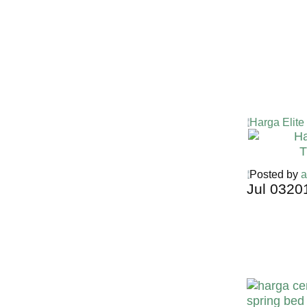
Harga Elite
Posted by
a
Jul
03
20
Harga Cent
PALING M
INDONESI