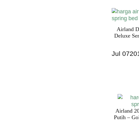
INDONESI
Airland D
Deluxe Ser
Jul
07
20
Harga Airl
PALING M
INDONESI
Airland 2
Putih – Go