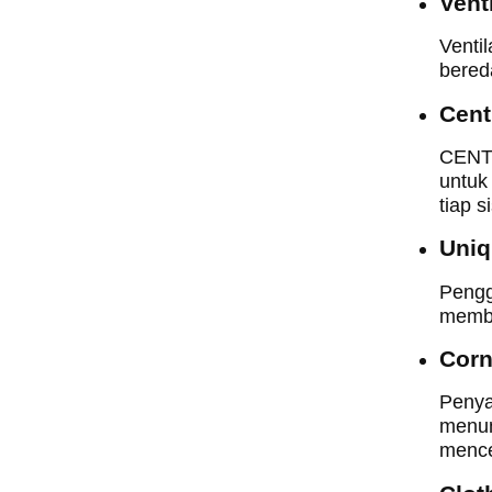
Vent
Ventil
bered
Cent
CENTR
untuk
tiap s
Uniq
Pengg
membu
Corn
Penya
menun
mence