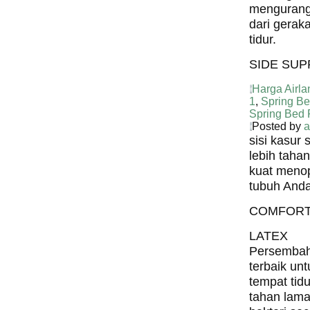
mengurang
dari gerak
tidur.
SIDE SU
Harga Airla
1
,
Spring B
Spring Bed 
Posted by
a
sisi kasur
lebih taha
kuat meno
tubuh Anda
COMFORT
LATEX
Persembah
terbaik unt
tempat tid
tahan lama