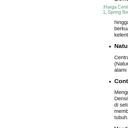
Harga Cent
1
,
Spring B
hingg
berku
kelen
Natu
Centr
(Natu
alami
Cont
Mengg
Densi
di se
membe
tubuh