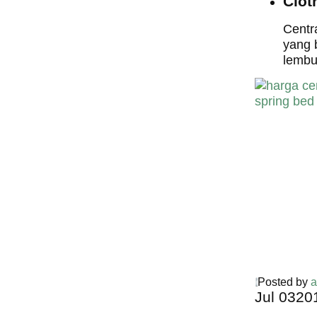
Clot
Centr
yang 
lembu
harga central sp
bed,harga centra
spring bed, harg
central spring b
bed,harga centra
spring bed,harga
central spring b
bed,harga centra
spring bed,harga
central spring b
bed,harga centra
spring bed, harg
central spring b
Posted by
a
Jul
03
20